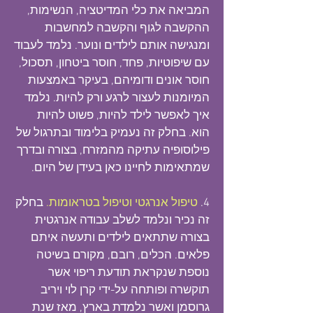
המביאה את כלי המדיטציה, הנשימות,
ההקשבה לגוף והקשבה למחשבות
ומנגישה אותם לילדים ונוער. נלמד לעבוד
עם שיפוטיות, פחד, חוסר ביטחון, תסכול,
חוסר אונים ודומיהם, בעיקר באמצעות
המיומנות לעצור לרגע ורק להיות. נלמד
איך לאפשר לילד להיות, פשוט להיות
הוא. בחלק זה נעמיק בלימוד ובתרגול של
פילוסופיה עתיקה מהמזרח, בצורה ובדרך
שמתאימות לחיינו כאן בעידן של היום.
4.
טיפול אנרגטי וטיפול בטראומות.
בחלק
זה נכיר ונלמד לשלב עבודה אנרגטית
בצורה שתתאים לילדים ותעשה איתם
פלאים. הכלים, רובם, מקורם בשיטה
נוספת שנקראת תודעת ריפוי אשר
תוקשרה ופותחה על-ידי קרן לוי ויריב
גרוסמן ואשר נלמדת בארץ, מאז שנת