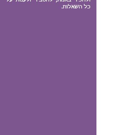
ולהכיר באמת, להסביר ולענות על
כל השאלות.