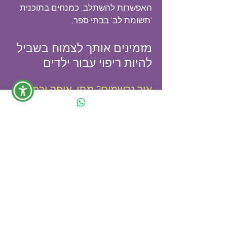
האפשרות להשתלב, כמנחים בתוכנית
'תשומת לב' בבתי ספר.
מזמינים אות
ך לצמוח בשביל
ל
היות ריפוי עבור ילדים
איך נרשמים? מתי, איפה וכמה?
טיפול בילדים ונגיעה בנפשם, דורשים
אחריות ומוכנות ללמידה והתפתחות.
תנאי קבלה ללימודים הוא
מפגש אישי
להיכרות וראיון אישי, במפגש אנחנו גם
נותנים את כל הפרטים, עונים לשאלות
ובודקים ביחד איתך את התאמתך
למסלול הלימודים
.
על-מנת לקבו
ע מועד
לפגישה, יש להשאיר פרטים