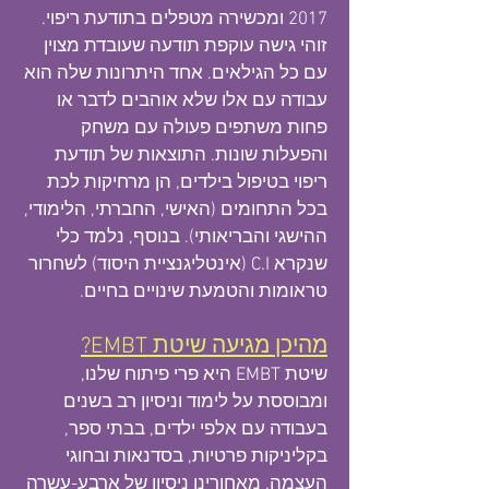
2017 ומכשירה מטפלים בתודעת ריפוי.
זוהי גישה עוקפת תודעה שעובדת מצוין
עם כל הגילאים. אחד היתרונות שלה הוא
עבודה עם אלו שלא אוהבים לדבר או
פחות משתפים פעולה עם משחק
והפעלות שונות. התוצאות של תודעת
ריפוי בטיפול בילדים, הן מרחיקות לכת
בכל התחומים (האישי, החברתי, הלימודי,
ההישגי והבריאותי). בנוסף, נלמד כלי
שנקרא C.I (אינטליגנציית היסוד) לשחרור
טראומות והטמעת שינויים בחיים.
מהיכן מגיעה שיטת EMBT?
שיטת EMBT היא פרי פיתוח שלנו,
ומבוססת על
לימוד ו
ניסיון רב בשנים
בעבודה עם אלפי ילדים, בבתי ספר,
בקליניקות פרטיות, בסדנאות ובחוגי
העצמה. מאחורינו ניסיון של ארבע-עשרה